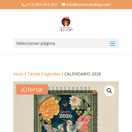
(+51) 987-654-321
hola@senoritalollilop.com
Seleccionar página
Inicio
/
Tienda
/
Agendas
/ CALENDARIO 2026
¡Oferta!