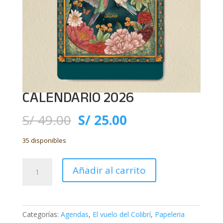
CALENDARIO 2026
El
El
S/
49.00
S/
25.00
precio
precio
original
actual
35 disponibles
era:
es:
S/ 49.00.
S/ 25.00.
CALENDARIO
Añadir al carrito
2026
cantidad
Categorías:
Agendas
,
El vuelo del Colibrí
,
Papeleria