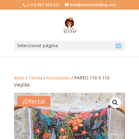
(+51) 987-654-321
hola@senoritalollilop.com
Seleccionar página
Inicio
/
Tienda
/
Accessories
/ PAREO 110 X 110
VIAJERA
¡Oferta!