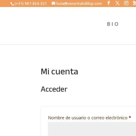
(+51) 987-654-321
hola@senoritalollilop.com
BIO
Mi cuenta
Acceder
Ob
Nombre de usuario o correo electrónico
*