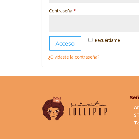
Obligatorio
Contraseña
*
Recuérdame
Acceso
¿Olvidaste la contraseña?
Señ
Ar
S
Ta