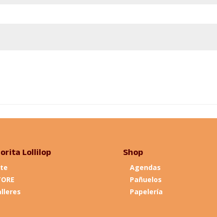
orita Lollilop
Shop
te
Agendas
TORE
Pañuelos
lleres
Papelería